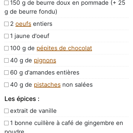
150 g de beurre doux en pommade (+ 25
g de beurre fondu)
2
oeufs
entiers
1 jaune d'oeuf
100 g de
pépites de chocolat
40 g de
pignons
60 g d'amandes entières
40 g de
pistaches
non salées
Les épices :
extrait de vanille
1 bonne cuillère à café de gingembre en
poudre