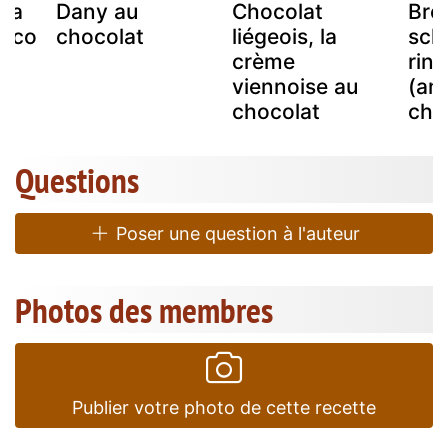
lva
Dany au
Chocolat
Bre
hoco
chocolat
liégeois, la
sch
crème
ring
viennoise au
(an
chocolat
cho
Questions
Poser une question à l'auteur
Photos des membres
Publier votre photo de cette recette