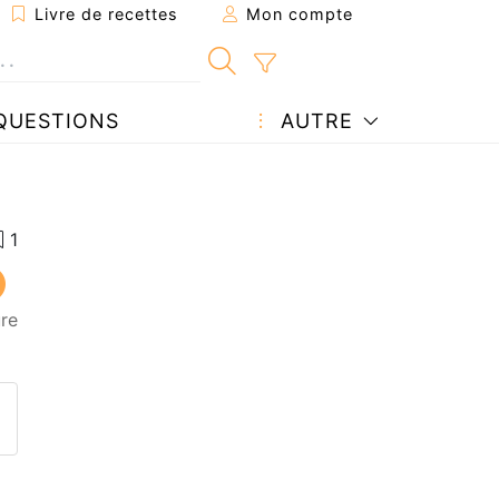
Livre de recettes
Mon compte
QUESTIONS
AUTRE
ure
ecette à un ami
ette page
 une question à l'auteur
ublier votre photo de cette r