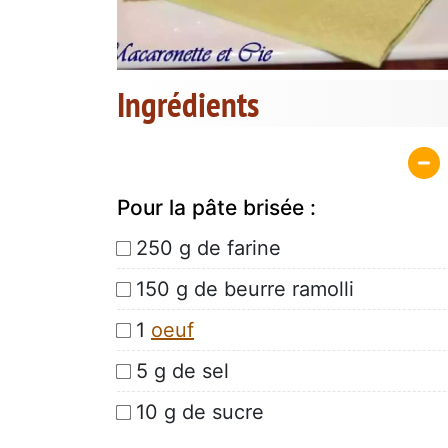
Ingrédients
Pour la pâte brisée :
250 g de farine
150 g de beurre ramolli
1
oeuf
5 g de sel
10 g de sucre