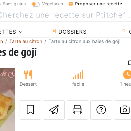
Sans gluten
Végétarien
Proposer une recette
ETTES
DOSSIERS
on
Tarte au citron
Tarte au citron aux baies de goji
es de goji
Dessert
facile
1 he
Envoyer cette r
Imprimer c
Poser
P