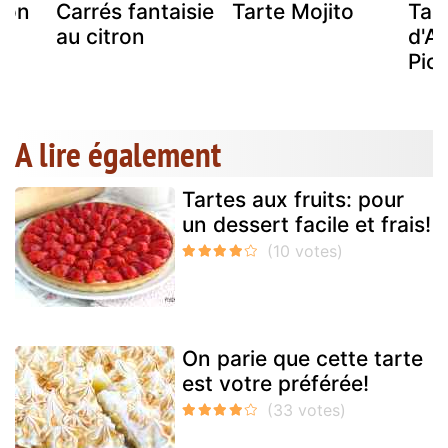
ron
Carrés fantaisie
Tarte Mojito
Tart
au citron
d'A
Pic
A lire également
Tartes aux fruits: pour
un dessert facile et frais!
On parie que cette tarte
est votre préférée!