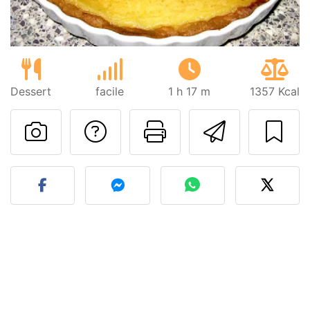
Dessert
facile
1 h 17 m
1357 Kcal
Poser une question
Imprimer cet
Envoyer
Publier votre photo de cet