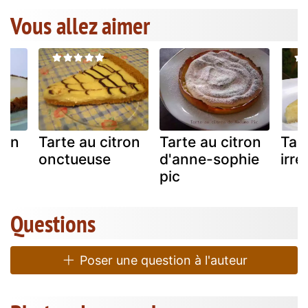
Vous allez aimer
ron
Tarte au citron
Tarte au citron
Tart
onctueuse
d'anne-sophie
irré
pic
Questions
Poser une question à l'auteur