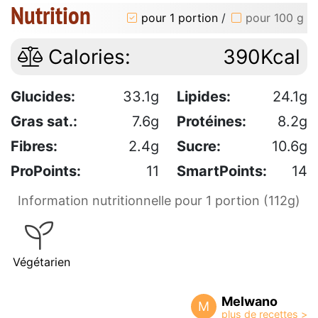
Nutrition
pour 1 portion
/
pour 100 g
Calories:
390Kcal
Glucides:
33.1g
Lipides:
24.1g
Gras sat.:
7.6g
Protéines:
8.2g
Fibres:
2.4g
Sucre:
10.6g
ProPoints:
11
SmartPoints:
14
Information nutritionnelle pour 1 portion (112g)
Végétarien
Melwano
M