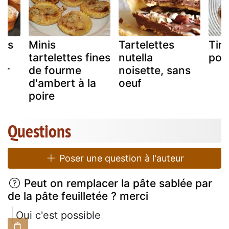
tes
Minis
Tartelettes
Tir
du
tartelettes fines
nutella
poir
er
de fourme
noisette, sans
d'ambert à la
oeuf
poire
Questions
Poser une question à l'auteur
Peut on remplacer la pâte sablée par
de la pâte feuilletée ? merci
Oui c'est possible