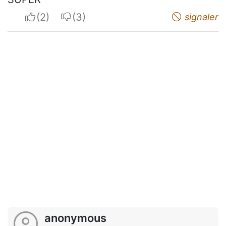
I apreciate
I do not appreciate
signaler
anonymous