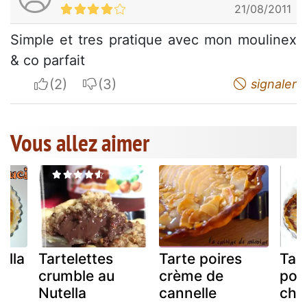
21/08/2011
Simple et tres pratique avec mon moulinex
& co parfait
I apreciate
I do not appreciate
signaler
Vous allez aimer
ella
Tartelettes
Tarte poires
Tar
crumble au
crème de
poir
Nutella
cannelle
cho