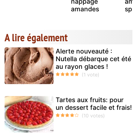
nappage
ama
amandes
spé
A lire également
Alerte nouveauté :
Nutella débarque cet été
au rayon glaces !
Tartes aux fruits: pour
un dessert facile et frais!