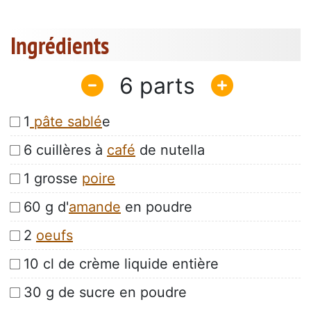
Ingrédients
6
1
pâte sablé
e
6 cuillères à
café
de nutella
1 grosse
poire
60 g d'
amande
en poudre
2
oeufs
10 cl de crème liquide entière
30 g de sucre en poudre