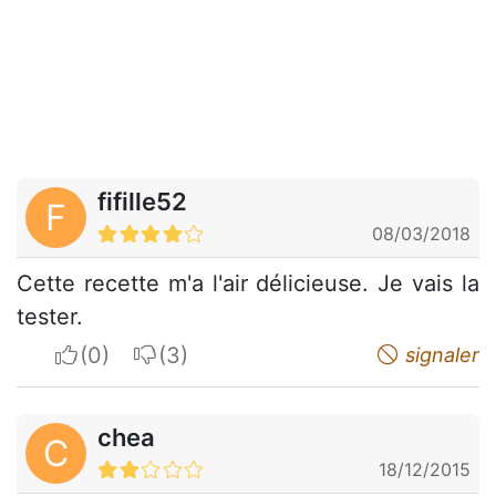
fifille52
F
08/03/2018
Cette recette m'a l'air délicieuse. Je vais la
tester.
I apreciate
I do not appreciate
signaler
chea
C
18/12/2015