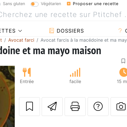
Sans gluten
Végétarien
Proposer une recette
ETTES
DOSSIERS
t
Avocat farci
Avocat farcis à la macédoine et ma ma
édoine et ma mayo maison
Entrée
facile
15 m
Envoyer cette r
Imprimer c
Poser
P