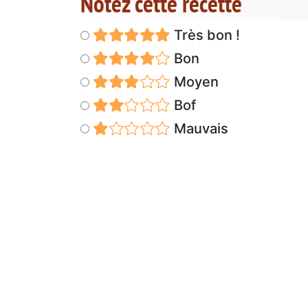
Notez cette recette
Très bon !
Bon
Moyen
Bof
Mauvais