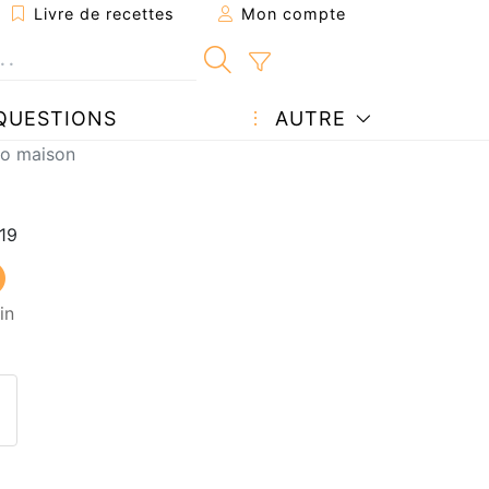
Livre de recettes
Mon compte
QUESTIONS
AUTRE
yo maison
in
ecette à un ami
ette page
 une question à l'auteur
ublier votre photo de cette r