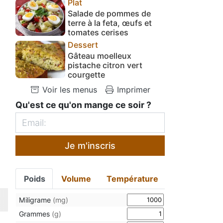
Plat
Salade de pommes de
terre à la feta, œufs et
tomates cerises
Dessert
Gâteau moelleux
pistache citron vert
courgette
Voir les menus
Imprimer
Qu'est ce qu'on mange ce soir ?
Je m'inscris
Poids
Volume
Température
Miligrame
(mg)
Grammes
(g)