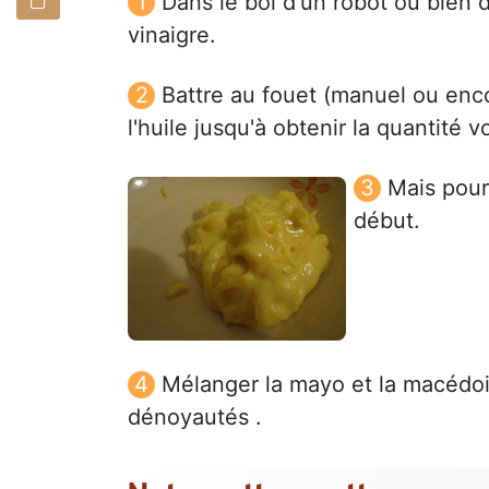
Dans le bol d'un robot ou bien d
vinaigre.
Battre au fouet (manuel ou encor
l'huile jusqu'à obtenir la quantité v
Mais pour
début.
Mélanger la mayo et la macédoi
dénoyautés .