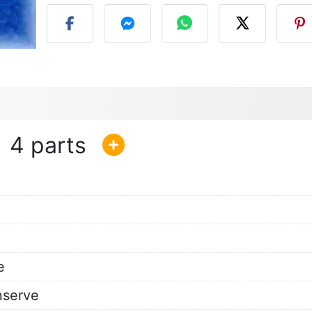
4
e
nserve