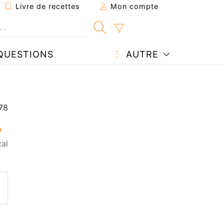
Livre de recettes
Mon compte
QUESTIONS
AUTRE
al
ecette à un ami
ette page
 une question à l'auteur
ublier votre photo de cette r