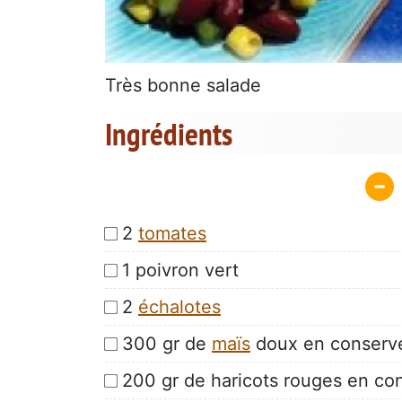
Très bonne salade
Ingrédients
2
tomates
1 poivron vert
2
échalotes
300 gr de
maïs
doux en conserv
200 gr de haricots rouges en co