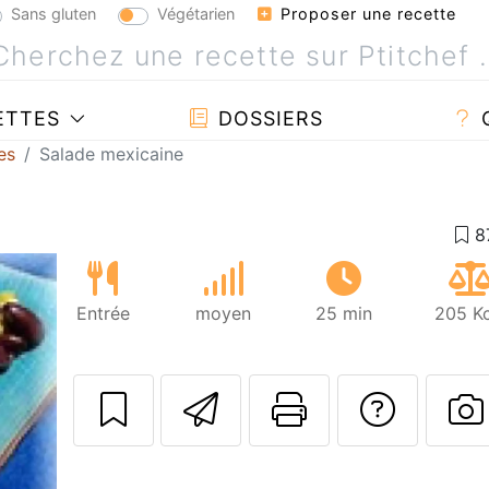
Sans gluten
Végétarien
Proposer une recette
ETTES
DOSSIERS
es
Salade mexicaine
Entrée
moyen
25 min
205 Kc
Envoyer cette r
Imprimer c
Poser
P