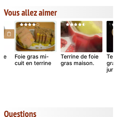
Vous allez aimer
oie
Foie gras mi-
Terrine de foie
Terr
cuit en terrine
gras maison.
gra
jur
Questions