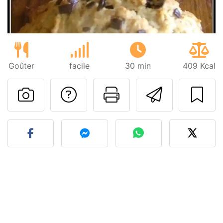
Goûter
facile
30 min
409 Kcal
Poser une question
Imprimer cet
Envoyer
Publier votre photo de cet