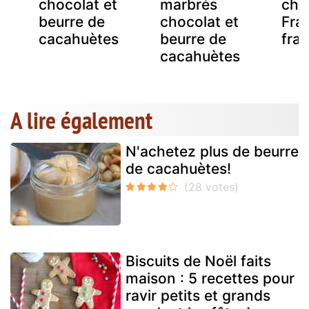
chocolat et
marbrés
cho
beurre de
chocolat et
Fra
cacahuètes
beurre de
fra
cacahuètes
A lire également
N'achetez plus de beurre
de cacahuètes!
Biscuits de Noël faits
maison : 5 recettes pour
ravir petits et grands