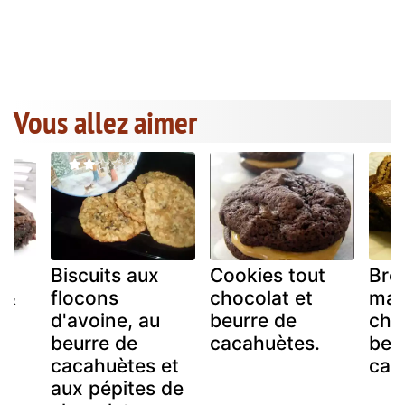
Vous allez aimer
fé
Biscuits aux
Cookies tout
Bro
 &
flocons
chocolat et
mar
d'avoine, au
beurre de
cho
beurre de
cacahuètes.
beu
cacahuètes et
cac
aux pépites de