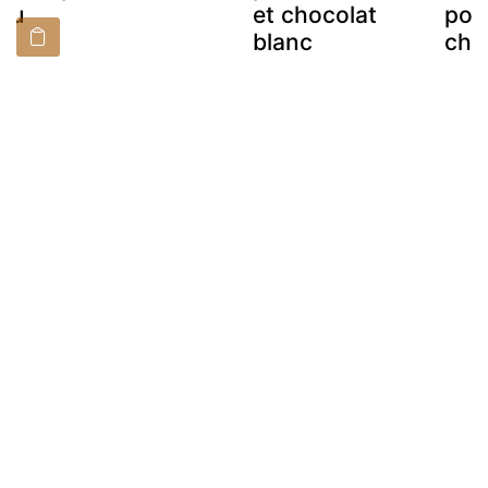
 au
et chocolat
pot
blanc
cho