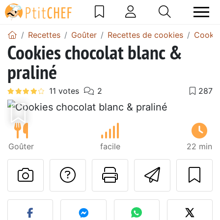
Recettes
Goûter
Recettes de cookies
Cookie
Cookies chocolat blanc &
praliné
Goûter
facile
22 min
Poser une question
Imprimer cet
Envoyer
Publier votre photo de cet