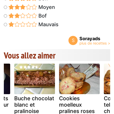
Moyen
Bof
Mauvais
Sorayads
S
Vous allez aimer
ats
Buche chocolat
Cookies
Coo
 sur
blanc et
moelleux
tel
pralinoise
pralines roses
che