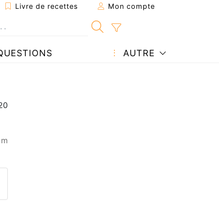
Livre de recettes
Mon compte
QUESTIONS
AUTRE
 m
ecette à un ami
ette page
 une question à l'auteur
ublier votre photo de cette r