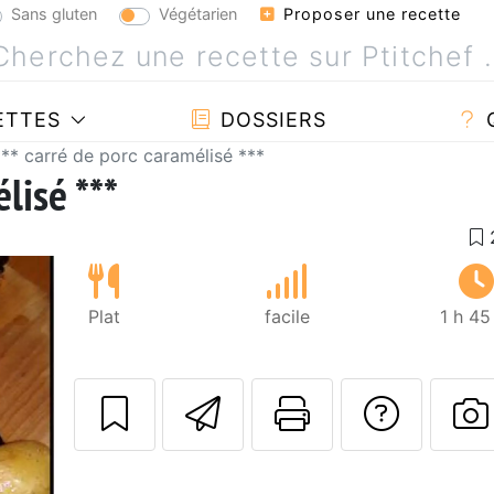
Sans gluten
Végétarien
Proposer une recette
ETTES
DOSSIERS
*** carré de porc caramélisé ***
lisé ***
Plat
facile
1 h 45
Envoyer cette r
Imprimer c
Poser
P