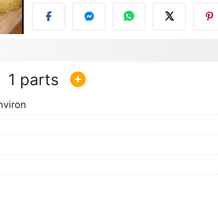
1
nviron