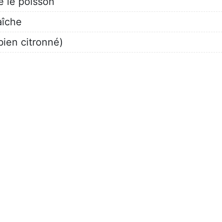
e le poisson
aîche
bien citronné)