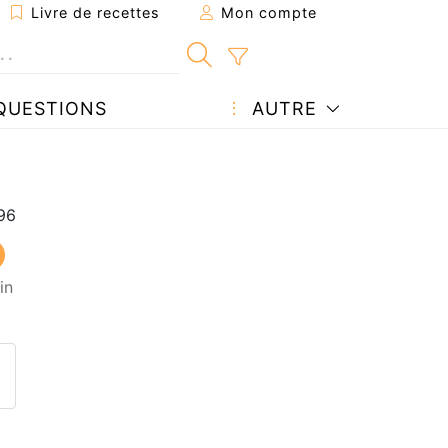
Livre de recettes
Mon compte
QUESTIONS
AUTRE
in
ecette à un ami
ette page
 une question à l'auteur
ublier votre photo de cette r