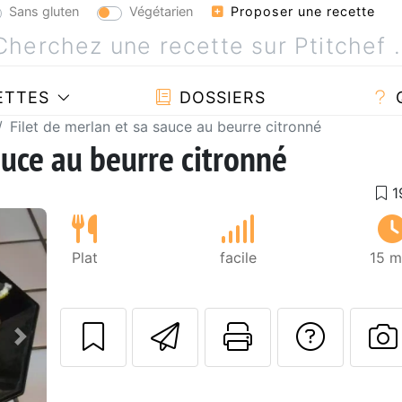
Sans gluten
Végétarien
Proposer une recette
ETTES
DOSSIERS
Filet de merlan et sa sauce au beurre citronné
auce au beurre citronné
Plat
facile
15 m
Envoyer cette r
Imprimer c
Poser
Suivant
P