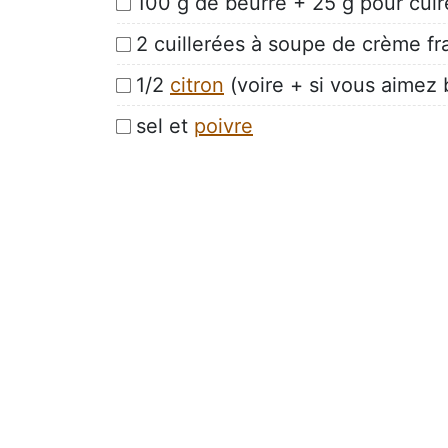
100 g de beurre + 25 g pour cuir
2 cuillerées à soupe de crème fr
1/2
citron
(voire + si vous aimez 
sel et
poivre