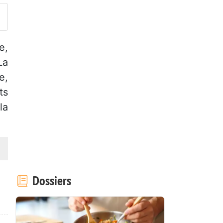
e,
La
e,
ts
la
Dossiers