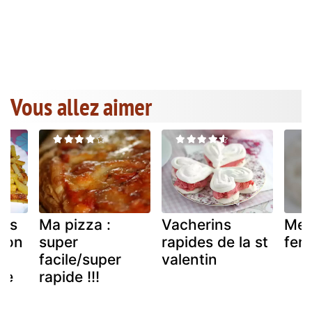
Vous allez aimer
ips
Ma pizza :
Vacherins
Mer
rdon
super
rapides de la st
feno
a
facile/super
valentin
de
rapide !!!