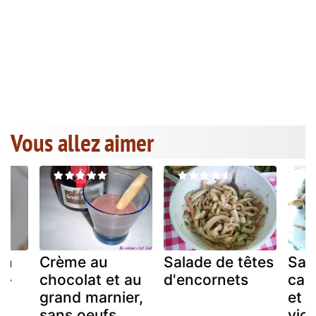
Vous allez aimer
an
Crème au
Salade de têtes
Sal
e-
chocolat et au
d'encornets
can
grand marnier,
et d
sans oeufs,
vio