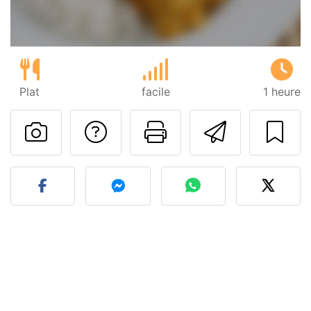
Plat
facile
1 heure
Poser une question
Imprimer cet
Envoyer
Publier votre photo de cet