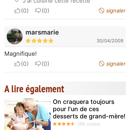
J'ai cuisiné cette recette
I apreciate
I do not appreciate
signaler
marsmarie
30/04/2009
Magnifique!
I apreciate
I do not appreciate
signaler
A lire également
On craquera toujours
pour l'un de ces
desserts de grand-mère!