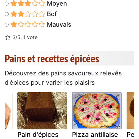
Moyen
Bof
Mauvais
3/5, 1 vote
Pains et recettes épicées
Découvrez des pains savoureux relevés
d'épices pour varier les plaisirs
es
Pain d'épices
Pizza antillaise
Peti