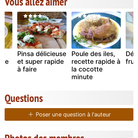
Vous allez aimer
re
Pinsa délicieuse
Poule des iles,
Dél
ple
et super rapide
recette rapide à
frui
à faire
la cocotte
minute
Questions
Poser une question à l'auteur