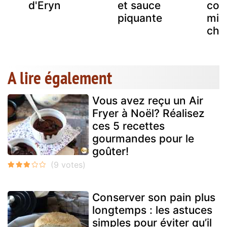
d'Eryn
et sauce
com
piquante
miel
cho
A lire également
Vous avez reçu un Air
Fryer à Noël? Réalisez
ces 5 recettes
gourmandes pour le
goûter!
Conserver son pain plus
longtemps : les astuces
simples pour éviter qu’il