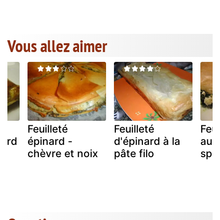
Vous allez aimer
Feuilleté
Feuilleté
Feui
nard
épinard -
d'épinard à la
aux
chèvre et noix
pâte filo
spa