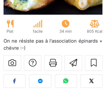
Plat
facile
34 min
805 Kcal
On ne résiste pas à l'association épinards +
chèvre :-)
Poser une question
Imprimer cet
Envoyer
Publier votre photo de cet