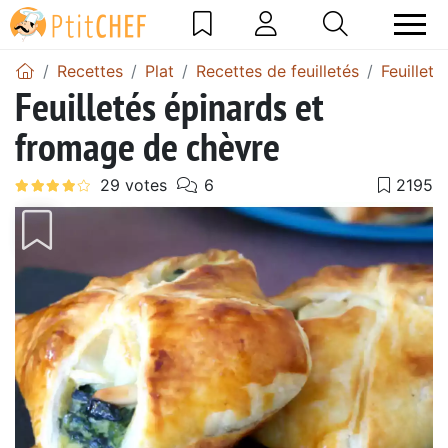
Recettes
Plat
Recettes de feuilletés
Feuillet
Feuilletés épinards et
fromage de chèvre