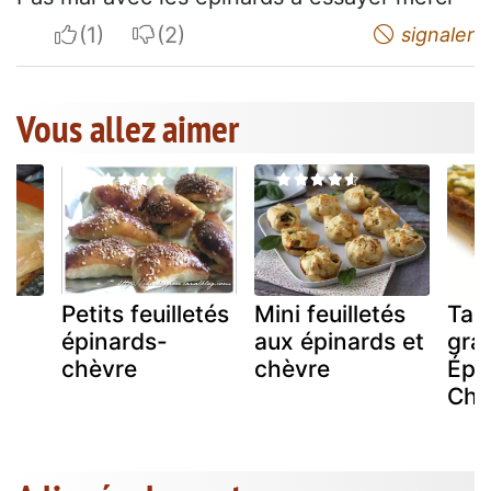
I apreciate
I do not appreciate
signaler
Vous allez aimer
Petits feuilletés
Mini feuilletés
Tar
la
épinards-
aux épinards et
gra
chèvre
chèvre
Épi
Chè