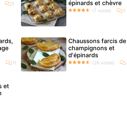
épinards et chèvre
ards,
Chaussons farcis de
age
champignons et
d'épinards
s et
n