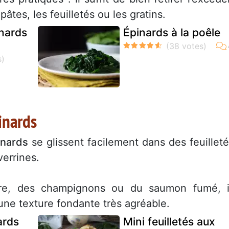
âtes, les feuilletés ou les gratins.
nards
Épinards à la poêle
inards
inards
se glissent facilement dans des feuilleté
errines.
vre, des champignons ou du saumon fumé, i
une texture fondante très agréable.
ards
Mini feuilletés aux