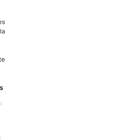
es
la
te
s