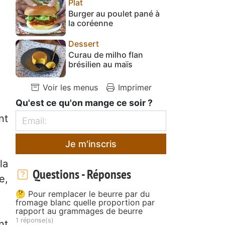
Plat
Burger au poulet pané à
la coréenne
Dessert
Curau de milho flan
brésilien au maïs
Voir les menus
Imprimer
Qu'est ce qu'on mange ce soir ?
nt
Je m'inscris
la
Questions - Réponses
e,
🤔 Pour remplacer le beurre par du
fromage blanc quelle proportion par
rapport au grammages de beurre
1 réponse(s)
nt