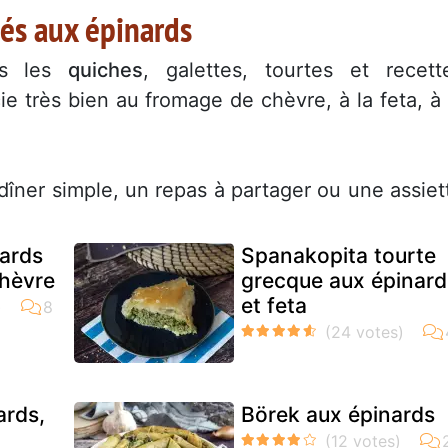
tés aux épinards
ns les
quiches
, galettes, tourtes et recett
ie très bien au fromage de chèvre, à la feta, à 
dîner simple, un repas à partager ou une assiet
ards
Spanakopita tourte
chèvre
grecque aux épinard
et feta
ards,
Börek aux épinards