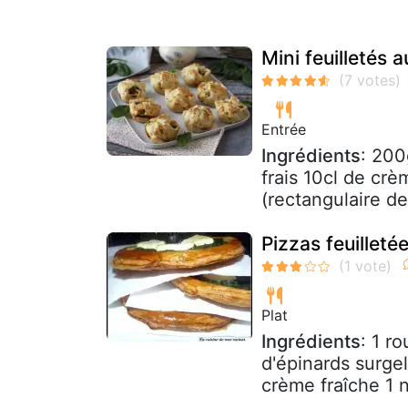
Mini feuilletés 
Entrée
Ingrédients
: 200
frais 10cl de crè
(rectangulaire de
Pizzas feuilleté
Plat
Ingrédients
: 1 r
d'épinards surgel
crème fraîche 1 n