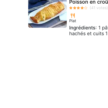
Poisson en croû
Plat
Ingrédients
: 1 p
hachés et cuits 1