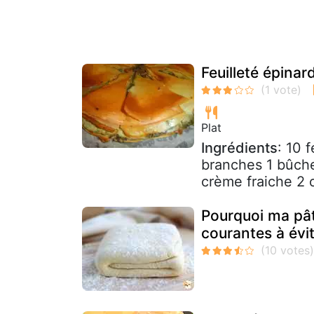
Feuilleté épinar
Plat
Ingrédients
: 10 
branches 1 bûch
crème fraiche 2 o
Pourquoi ma pâte
courantes à évi