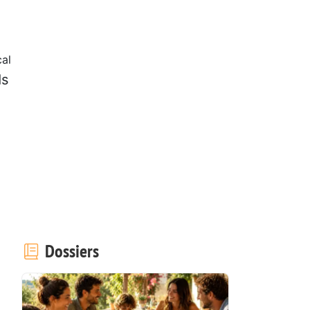
al
ds
Dossiers