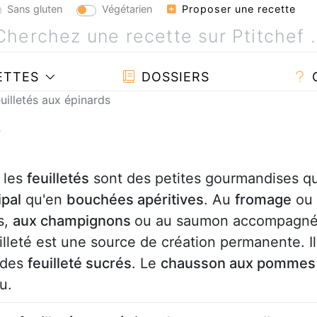
Sans gluten
Végétarien
Proposer une recette
ETTES
DOSSIERS
uilletés aux épinards
s
, les
feuilletés
sont des petites gourmandises q
ipal
qu'en
bouchées apéritives
. Au
fromage
ou
s,
aux champignons
ou au saumon accompagn
uilleté est une source de création permanente. Il
r des
feuilleté sucrés
. Le
chausson aux pommes
u.