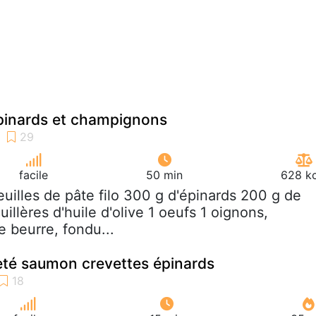
épinards et champignons
facile
50 min
628 kc
feuilles de pâte filo 300 g d'épinards 200 g de
llères d'huile d'olive 1 oeufs 1 oignons,
e beurre, fondu...
eté saumon crevettes épinards