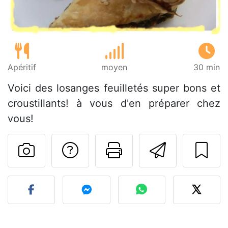
Apéritif
moyen
30 min
Voici des losanges feuilletés super bons et
croustillants! à vous d'en préparer chez
vous!
Poser une question
Imprimer cet
Envoyer
Publier votre photo de cet