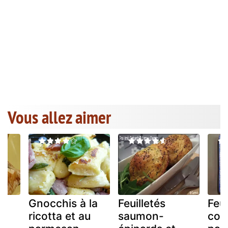
Vous allez aimer
ux
Gnocchis à la
Feuilletés
Feui
ricotta et au
saumon-
cop