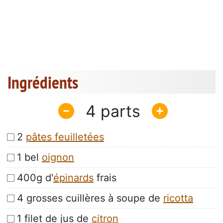
Ingrédients
4
2
pâtes feuilletées
1 bel
oignon
400g d'
épinards
frais
4 grosses cuillères à soupe de
ricotta
1 filet de jus de
citron