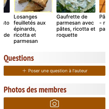
Losanges
Gaufrette de
Pât
esto
feuilletés aux
parmesan avec
- ri
épinards,
pâtes, ricotta et
par
es de
ricotta et
roquette
parmesan
Questions
Poser une question à l'auteur
Photos des membres