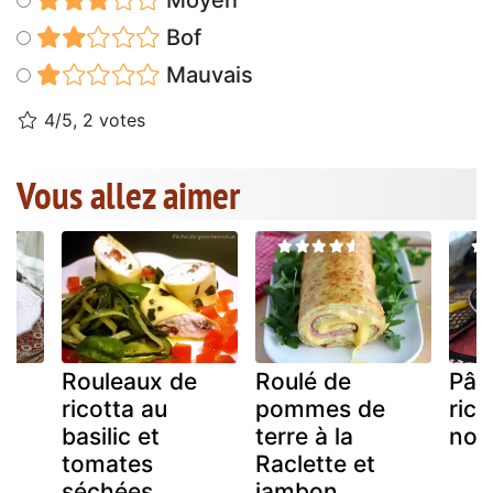
Moyen
Bof
Mauvais
4/5, 2 votes
Vous allez aimer
Rouleaux de
Roulé de
Pâte
ricotta au
pommes de
rico
basilic et
terre à la
noi
tomates
Raclette et
séchées
jambon