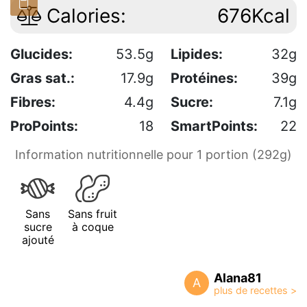
Calories:
676Kcal
Glucides:
53.5g
Lipides:
32g
Gras sat.:
17.9g
Protéines:
39g
Fibres:
4.4g
Sucre:
7.1g
ProPoints:
18
SmartPoints:
22
Information nutritionnelle pour 1 portion (292g)
Sans
Sans fruit
sucre
à coque
ajouté
Alana81
A