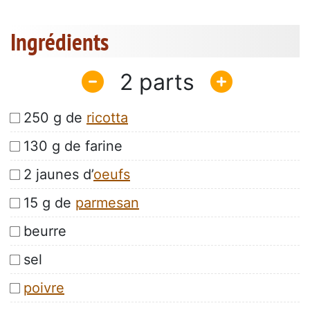
Ingrédients
2
250 g de
ricotta
130 g de farine
2 jaunes d’
oeufs
15 g de
parmesan
beurre
sel
poivre