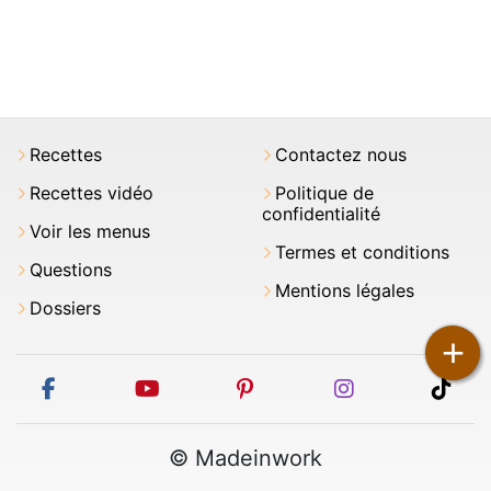
Recettes
Contactez nous
Recettes vidéo
Politique de
confidentialité
Voir les menus
Termes et conditions
Questions
Mentions légales
Dossiers
+
facebook
youtube
pinterest
instagram
tikt
© Madeinwork