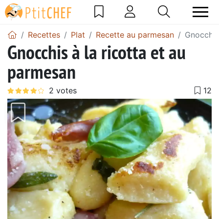
Recettes
Plat
Recette au parmesan
Gnocchis 
Gnocchis à la ricotta et au
parmesan