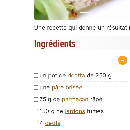
Une recette qui donne un résultat
Ingrédients
un pot de
ricotta
de 250 g
une
pâte brisée
75 g de
parmesan
râpé
150 g de
lardons
fumés
4
oeufs