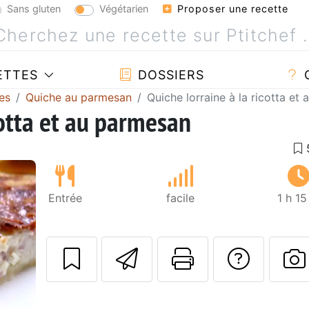
Sans gluten
Végétarien
Proposer une recette
ETTES
DOSSIERS
es
Quiche au parmesan
Quiche lorraine à la ricotta et
cotta et au parmesan
Entrée
facile
1 h 1
Envoyer cette r
Imprimer c
Poser
Suivant
P