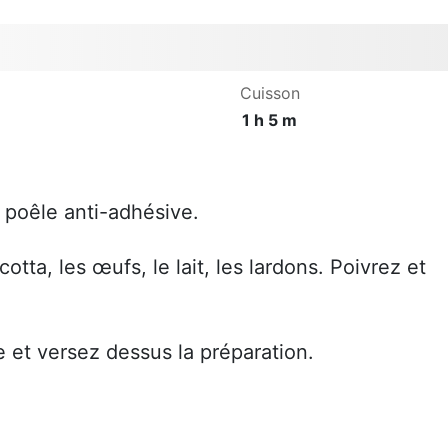
Cuisson
1 h 5 m
.
n poêle anti-adhésive.
otta, les œufs, le lait, les lardons. Poivrez et
 et versez dessus la préparation.