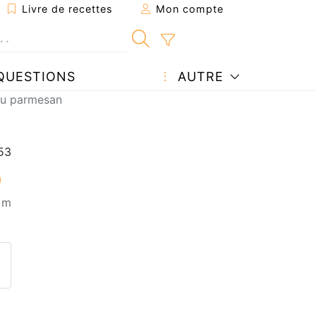
Livre de recettes
Mon compte
QUESTIONS
AUTRE
 au parmesan
5 m
ecette à un ami
ette page
 une question à l'auteur
ublier votre photo de cette r