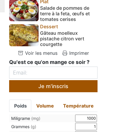
Plat
Salade de pommes de
terre à la feta, œufs et
tomates cerises
Dessert
Gâteau moelleux
pistache citron vert
courgette
Voir les menus
Imprimer
Qu'est ce qu'on mange ce soir ?
Je m'inscris
Poids
Volume
Température
Miligrame
(mg)
Grammes
(g)