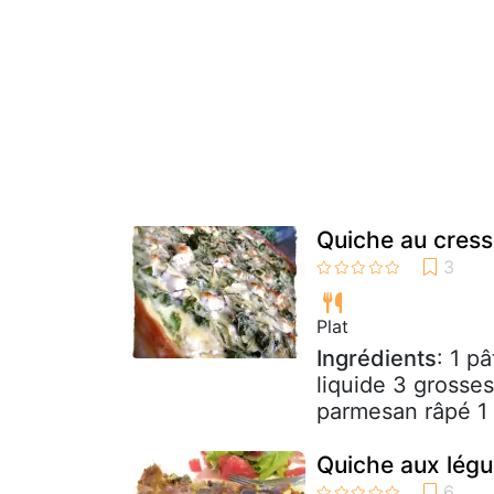
Quiche au cres
Plat
Ingrédients
: 1 p
liquide 3 grosses
parmesan râpé 1 p
Quiche aux lég