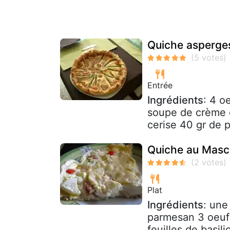
Quiche asperge
Entrée
Ingrédients
: 4 o
soupe de crème é
cerise 40 gr de p
Quiche au Masc
Plat
Ingrédients
: une
parmesan 3 oeuf
feuilles de basili