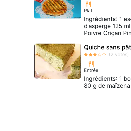
Plat
Ingrédients
: 1 e
d'asperge 125 ml
Poivre Origan Pi
Quiche sans pâ
Entrée
Ingrédients
: 1 b
80 g de maïzena 