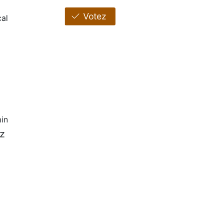
Votez
al
in
iz