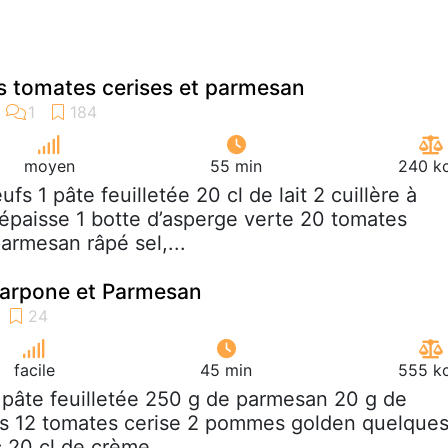
s tomates cerises et parmesan
moyen
55 min
240 kc
eufs 1 pâte feuilletée 20 cl de lait 2 cuillère à
paisse 1 botte d’asperge verte 20 tomates
armesan râpé sel,...
arpone et Parmesan
facile
45 min
555 kc
 pâte feuilletée 250 g de parmesan 20 g de
s 12 tomates cerise 2 pommes golden quelque
c 20 cl de crème...