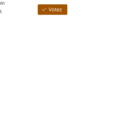
in
Votez
n