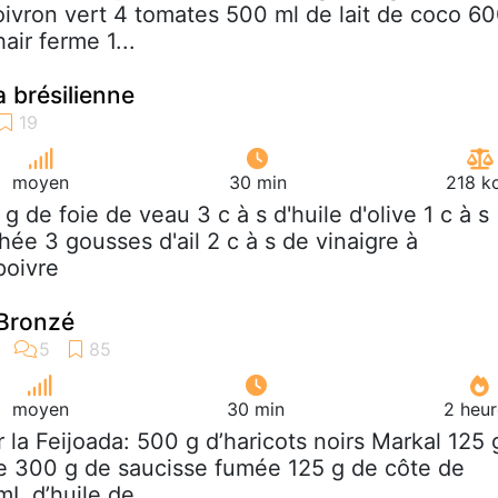
poivron vert 4 tomates 500 ml de lait de coco 6
air ferme 1...
a brésilienne
moyen
30 min
218 k
 g de foie de veau 3 c à s d'huile d'olive 1 c à s
ée 3 gousses d'ail 2 c à s de vinaigre à
poivre
 Bronzé
moyen
30 min
2 heur
r la Feijoada: 500 g d’haricots noirs Markal 125 
e 300 g de saucisse fumée 125 g de côte de
L d’huile de...