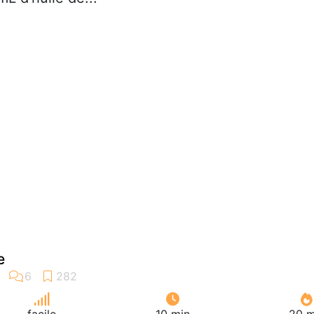
e
facile
10 min
20 m