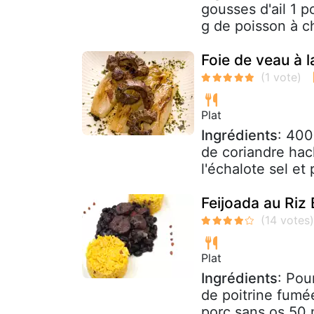
gousses d'ail 1 
g de poisson à ch
Foie de veau à l
Plat
Ingrédients
: 400
de coriandre hach
l'échalote sel et 
Feijoada au Riz
Plat
Ingrédients
: Pou
de poitrine fumé
porc sans os 50 m