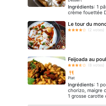
Ingrédients
: 1 p
crème fouettée D
Le tour du mond
Feijoada au pou
Plat
Ingrédients
: 1 p
chorizo, maigre 
1 grosse carotte 