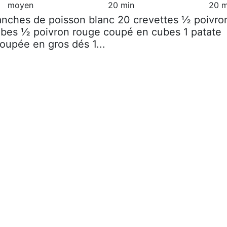
moyen
20 min
20 m
ranches de poisson blanc 20 crevettes ½ poivro
ubes ½ poivron rouge coupé en cubes 1 patate
oupée en gros dés 1...