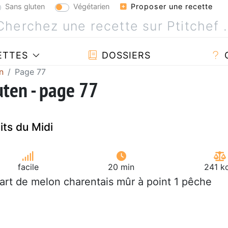
Sans gluten
Végétarien
Proposer une recette
ETTES
DOSSIERS
n
Page 77
uten - page 77
ts du Midi
facile
20 min
241 k
uart de melon charentais mûr à point 1 pêche