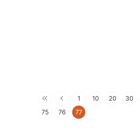
1
10
20
30
(current)
75
76
77