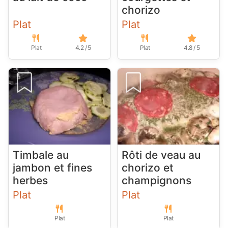
chorizo
Plat
Plat
Plat
4.2 / 5
Plat
4.8 / 5
Timbale au
Rôti de veau au
jambon et fines
chorizo et
herbes
champignons
Plat
Plat
Plat
Plat