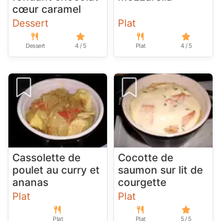
cœur caramel
Dessert
Plat
Dessert
4 / 5
Plat
4 / 5
Cassolette de
Cocotte de
poulet au curry et
saumon sur lit de
ananas
courgette
Plat
Plat
Plat
Plat
5 / 5