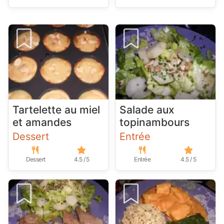
Tartelette au miel
Salade aux
et amandes
topinambours
Dessert
Entrée
Dessert
4.5 / 5
Entrée
4.5 / 5