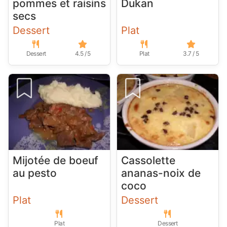
pommes et raisins
Dukan
secs
Dessert
Plat
Dessert
4.5 / 5
Plat
3.7 / 5
Mijotée de boeuf
Cassolette
au pesto
ananas-noix de
coco
Plat
Dessert
Plat
Dessert