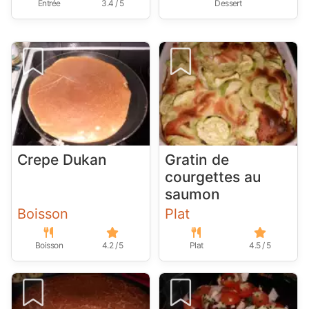
Entrée
3.4 / 5
Dessert
Crepe Dukan
Gratin de
courgettes au
saumon
Boisson
Plat
Boisson
4.2 / 5
Plat
4.5 / 5