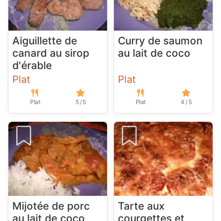
Aiguillette de
Curry de saumon
canard au sirop
au lait de coco
d'érable
Plat
Plat
Plat
5 / 5
Plat
4 / 5
Mijotée de porc
Tarte aux
au lait de coco
courgettes et