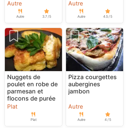
Autre
Autre
Autre
3.7 / 5
Autre
4.5 / 5
Nuggets de
Pizza courgettes
poulet en robe de
aubergines
parmesan et
jambon
flocons de purée
Plat
Autre
Plat
Autre
4 / 5