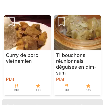
Curry de porc
Ti bouchons
vietnamien
réunionnais
déguisés en dim-
sum
Plat
Plat
Plat
4 / 5
Plat
5 / 5