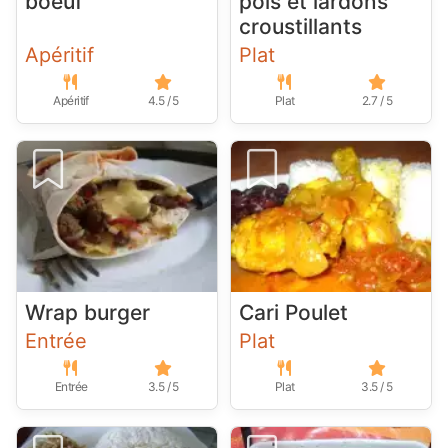
boeuf
pois et lardons
croustillants
Apéritif
Plat
Apéritif
4.5 / 5
Plat
2.7 / 5
Wrap burger
Cari Poulet
Entrée
Plat
Entrée
3.5 / 5
Plat
3.5 / 5