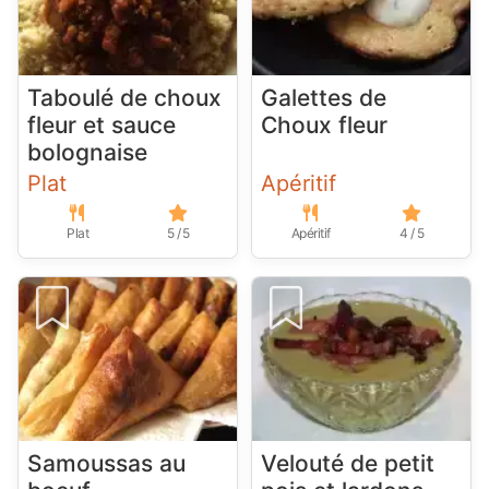
Taboulé de choux
Galettes de
fleur et sauce
Choux fleur
bolognaise
Plat
Apéritif
Plat
5 / 5
Apéritif
4 / 5
Samoussas au
Velouté de petit