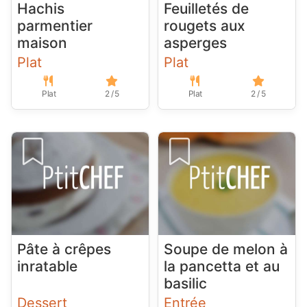
Hachis
Feuilletés de
parmentier
rougets aux
maison
asperges
Plat
Plat
Plat
2 / 5
Plat
2 / 5
Pâte à crêpes
Soupe de melon à
inratable
la pancetta et au
basilic
Dessert
Entrée