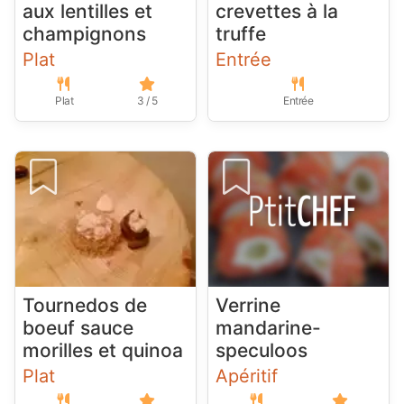
aux lentilles et
crevettes à la
champignons
truffe
Plat
Entrée
Plat
3 / 5
Entrée
Tournedos de
Verrine
boeuf sauce
mandarine-
morilles et quinoa
speculoos
Plat
Apéritif