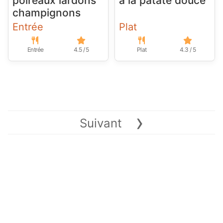
poireaux lardons
à la patate douce
champignons
Entrée
Plat
Entrée
4.5 / 5
Plat
4.3 / 5
›
Suivant