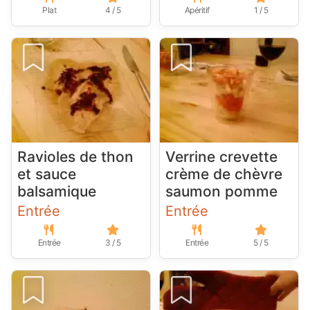
Plat
4 / 5
Apéritif
1 / 5
Ravioles de thon
Verrine crevette
et sauce
crème de chèvre
balsamique
saumon pomme
Entrée
Entrée
Entrée
3 / 5
Entrée
5 / 5