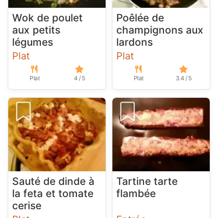
Wok de poulet
Poêlée de
aux petits
champignons aux
légumes
lardons
Plat
Plat
Plat
4 / 5
Plat
3.4 / 5
Sauté de dinde à
Tartine tarte
la feta et tomate
flambée
cerise