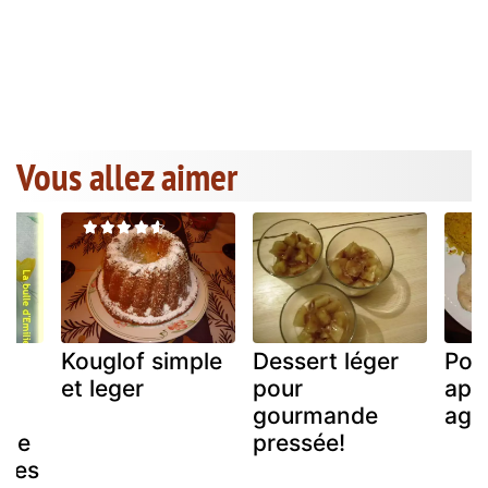
Vous allez aimer
Kouglof simple
Dessert léger
Pour
et
et leger
pour
aprè
gourmande
aga
 de
pressée!
ques