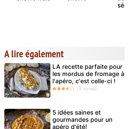
sés
A lire également
LA recette parfaite pour
les mordus de fromage à
l'apéro, c'est celle-ci !
5 idées saines et
gourmandes pour un
apéro d'été!