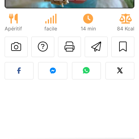
Apéritif
facile
14 min
84 Kcal
Poser une question
Imprimer cet
Envoyer
Publier votre photo de cet