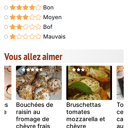
Bon
Moyen
Bof
Mauvais
Vous allez aimer
pés
Bouchées de
Bruschettas
Tom
 de
raisin au
tomates
cer
fromage de
mozzarella et
car
chèvre frais
chèvre
aux