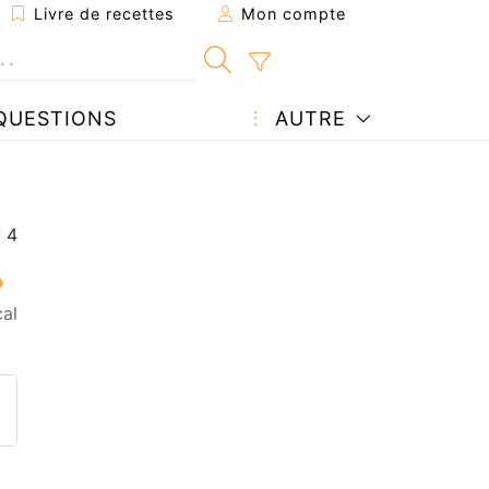
Livre de recettes
Mon compte
QUESTIONS
AUTRE
al
ecette à un ami
ette page
 une question à l'auteur
ublier votre photo de cette r