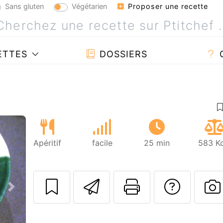
Sans gluten
Végétarien
Proposer une recette
ETTES
DOSSIERS
Apéritif
facile
25 min
583 Kc
Envoyer cette r
Imprimer c
Poser
Suivant
P