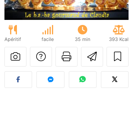
Apéritif
facile
35 min
393 Kcal
Poser une question
Imprimer cet
Envoyer
Publier votre photo de cet