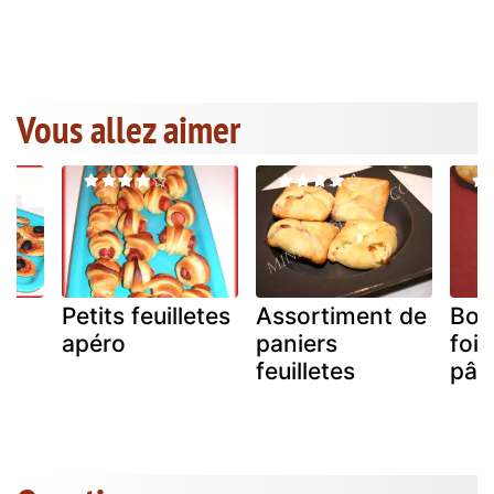
Vous allez aimer
Petits feuilletes
Assortiment de
Bou
apéro
paniers
foie
feuilletes
pâte