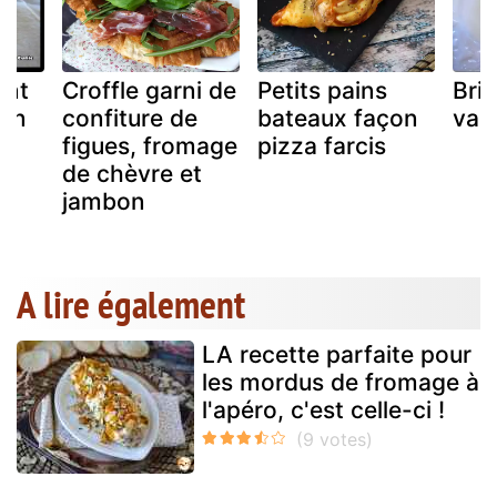
ant
Croffle garni de
Petits pains
Bri
on
confiture de
bateaux façon
vach
figues, fromage
pizza farcis
de chèvre et
jambon
A lire également
LA recette parfaite pour
les mordus de fromage à
l'apéro, c'est celle-ci !