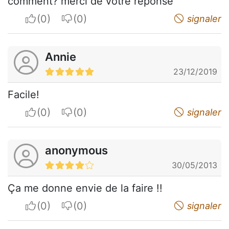
comment? merci de votre reponse
I apreciate
I do not appreciate
signaler
Annie
23/12/2019
Facile!
I apreciate
I do not appreciate
signaler
anonymous
30/05/2013
Ça me donne envie de la faire !!
I apreciate
I do not appreciate
signaler