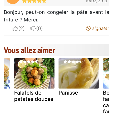
19/03/2019
Bonjour, peut-on congeler la pâte avant la
friture ? Merci.
I apreciate
I do not appreciate
signaler
Vous allez aimer
Falafels de
Panisse
Bei
patates douces
fan
a
caro
is
fari