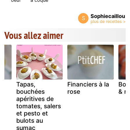
Sophiecaillou
S
Vous allez aimer
a
Tapas,
Financiers à la
Bou
bouchées
rose
& m
apéritives de
tomates, salers
et pesto et
bulots au
sumac