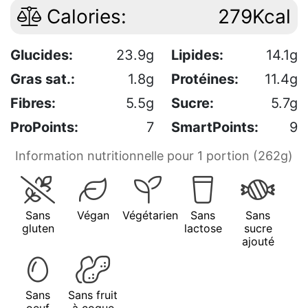
Calories:
279Kcal
Glucides:
23.9g
Lipides:
14.1g
Gras sat.:
1.8g
Protéines:
11.4g
Fibres:
5.5g
Sucre:
5.7g
ProPoints:
7
SmartPoints:
9
Information nutritionnelle pour 1 portion (262g)
Sans
Végan
Végétarien
Sans
Sans
gluten
lactose
sucre
ajouté
Sans
Sans fruit
oeuf
à coque