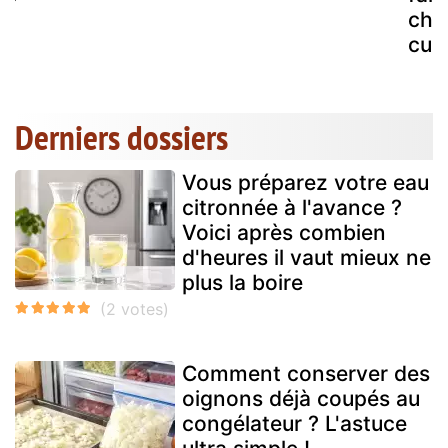
châ
cum
Derniers dossiers
Vous préparez votre eau
citronnée à l'avance ?
Voici après combien
d'heures il vaut mieux ne
plus la boire
Comment conserver des
oignons déjà coupés au
congélateur ? L'astuce