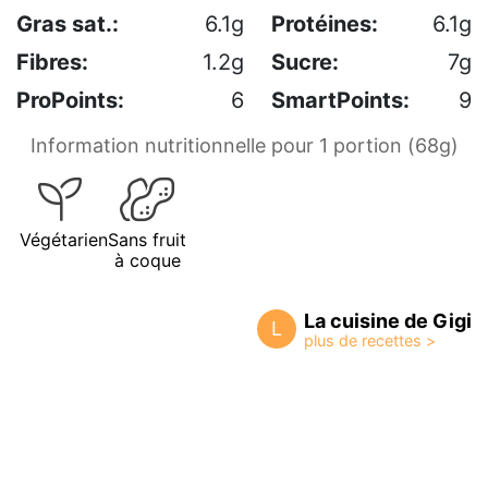
Gras sat.:
6.1g
Protéines:
6.1g
Fibres:
1.2g
Sucre:
7g
ProPoints:
6
SmartPoints:
9
Information nutritionnelle pour 1 portion (68g)
Végétarien
Sans fruit
à coque
La cuisine de Gigi
L