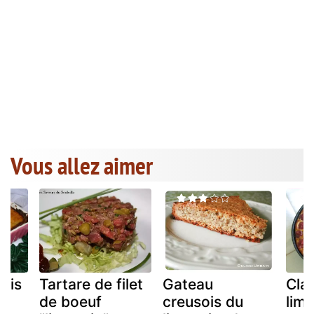
Vous allez aimer
ssis
Tartare de filet
Gateau
Claf
de boeuf
creusois du
lim