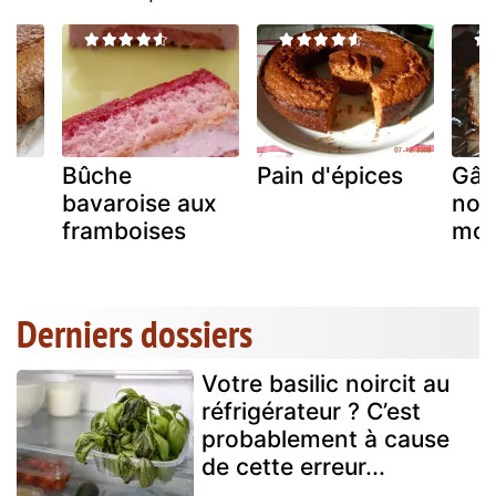
Bûche
Pain d'épices
Gât
bavaroise aux
noi
framboises
moe
Derniers dossiers
Votre basilic noircit au
réfrigérateur ? C’est
probablement à cause
de cette erreur...