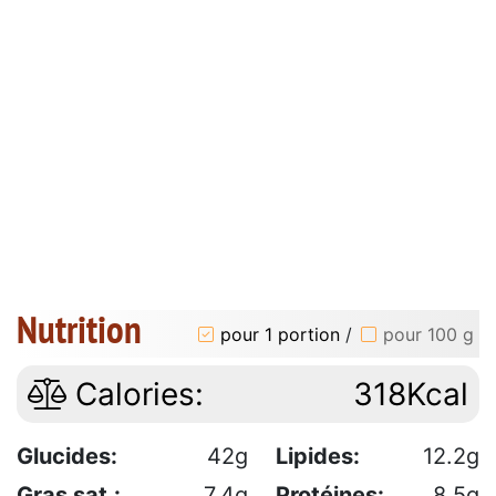
Nutrition
pour 1 portion
/
pour 100 g
Calories:
318Kcal
Glucides:
42g
Lipides:
12.2g
Gras sat.:
7.4g
Protéines:
8.5g