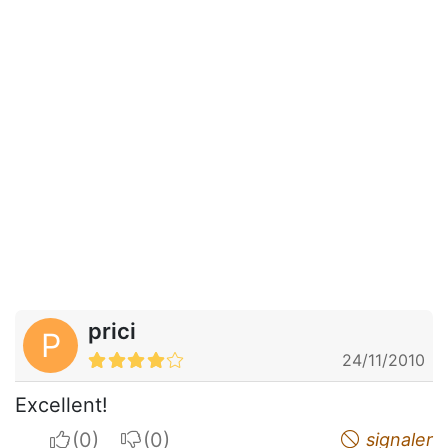
prici
P
24/11/2010
Excellent!
I apreciate
I do not appreciate
signaler