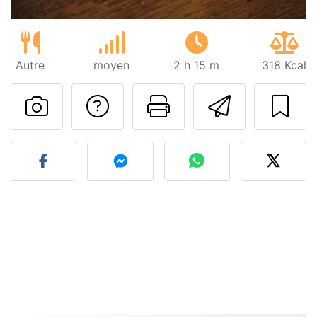
Autre
moyen
2 h 15 m
318 Kcal
Poser une question
Imprimer cet
Envoyer
Publier votre photo de cet