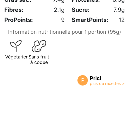
Fibres:
2.1g
Sucre:
7.9g
ProPoints:
9
SmartPoints:
12
Information nutritionnelle pour 1 portion (95g)
Végétarien
Sans fruit
à coque
Prici
P