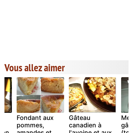
Vous allez aimer
Fondant aux
Gâteau
Med
pommes,
canadien à
gât
man
amandes et
l'avoine et aux
(tc