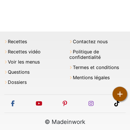
Recettes
Contactez nous
Recettes vidéo
Politique de
confidentialité
Voir les menus
Termes et conditions
Questions
Mentions légales
Dossiers
+
facebook
youtube
pinterest
instagram
tikt
© Madeinwork