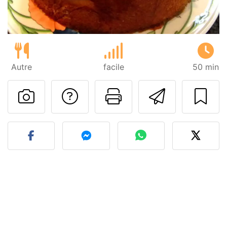
Autre
facile
50 min
Poser une question
Imprimer cet
Envoyer
Publier votre photo de cet