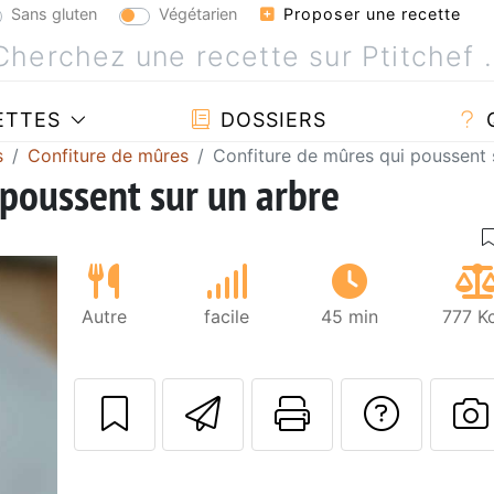
Sans gluten
Végétarien
Proposer une recette
ETTES
DOSSIERS
s
Confiture de mûres
Confiture de mûres qui poussent 
 poussent sur un arbre
Autre
facile
45 min
777 K
Envoyer cette r
Imprimer c
Poser
P