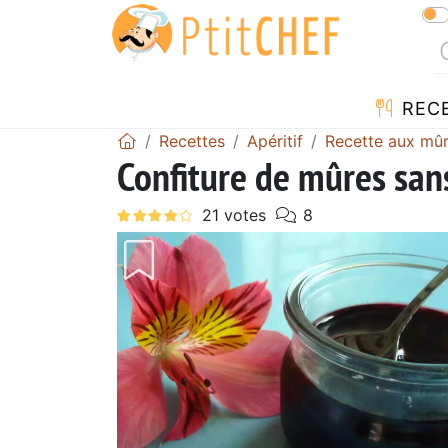
REC
Recettes
Apéritif
Recette aux mû
Confiture de mûres san