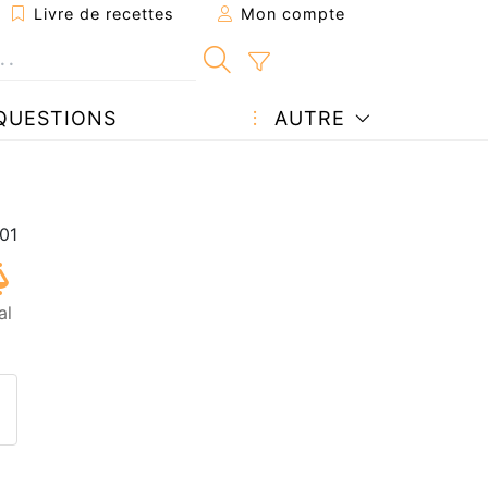
Livre de recettes
Mon compte
QUESTIONS
AUTRE
al
ecette à un ami
ette page
 une question à l'auteur
ublier votre photo de cette r