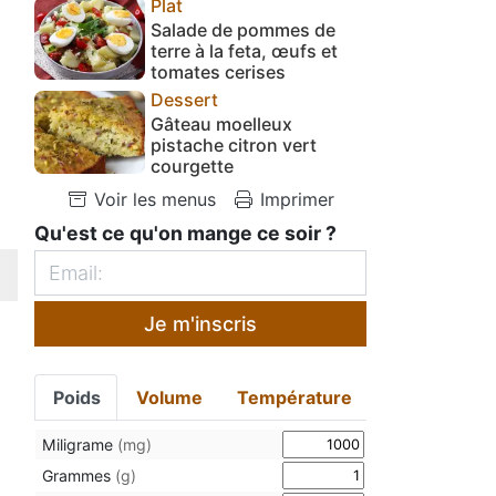
Plat
Salade de pommes de
terre à la feta, œufs et
tomates cerises
Dessert
Gâteau moelleux
pistache citron vert
courgette
Voir les menus
Imprimer
Qu'est ce qu'on mange ce soir ?
Je m'inscris
Poids
Volume
Température
Miligrame
(mg)
Grammes
(g)