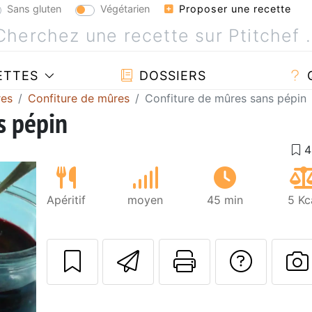
Sans gluten
Végétarien
Proposer une recette
ETTES
DOSSIERS
res
Confiture de mûres
Confiture de mûres sans pépin
s pépin
Apéritif
moyen
45 min
5 Kc
Envoyer cette r
Imprimer c
Poser
P