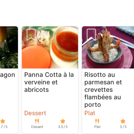
ragon
Panna Cotta à la
Risotto au
verveine et
parmesan et
abricots
crevettes
flambées au
porto
Dessert
Plat
.7 / 5
Dessert
3.5 / 5
Plat
3 / 5