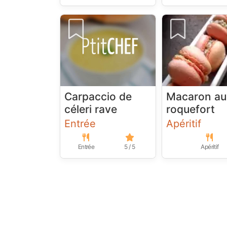
Carpaccio de
Macaron au
céleri rave
roquefort
Entrée
Apéritif
Entrée
5 / 5
Apéritif