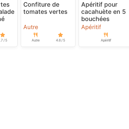
rtes
Confiture de
Apéritif pour
alade
tomates vertes
cacahuète en 5
hé
bouchées
Autre
Apéritif
.7 / 5
Autre
4.6 / 5
Apéritif