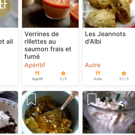
Verrines de
Les Jeannots
t ail
rillettes au
d'Albi
saumon frais et
fumé
Apéritif
Autre
Apéritif
5 / 5
Autre
3.7 / 5