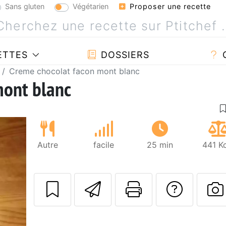
Sans gluten
Végétarien
Proposer une recette
ETTES
DOSSIERS
Creme chocolat facon mont blanc
mont blanc
Autre
facile
25 min
441 K
Envoyer cette r
Imprimer c
Poser
P