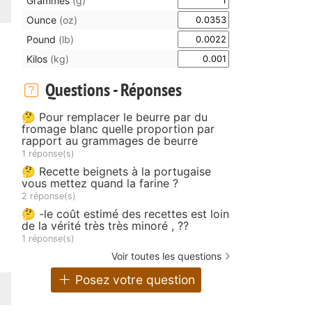
Grammes
(g)
Ounce
(oz)
Pound
(lb)
Kilos
(kg)
Questions - Réponses
🤔 Pour remplacer le beurre par du
fromage blanc quelle proportion par
rapport au grammages de beurre
1 réponse(s)
🤔 Recette beignets à la portugaise
vous mettez quand la farine ?
2 réponse(s)
🤔 -le coût estimé des recettes est loin
de la vérité très très minoré , ??
1 réponse(s)
Voir toutes les questions
Posez votre question