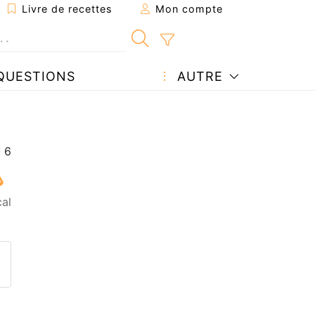
Livre de recettes
Mon compte
QUESTIONS
AUTRE
cal
ecette à un ami
ette page
 une question à l'auteur
ublier votre photo de cette r