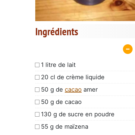
Ingrédients
1 litre de lait
20 cl de crème liquide
50 g de
cacao
amer
50 g de cacao
130 g de sucre en poudre
55 g de maïzena