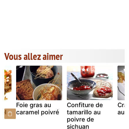
Vous allez aimer
Foie gras au
Confiture de
Cra
sel
caramel poivré
tamarillo au
au 
poivre de
sichuan