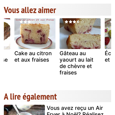
Vous allez aimer
Cake au citron
Gâteau au
Écla
ise
et aux fraises
yaourt au lait
et f
de chèvre et
fraises
A lire également
Vous avez reçu un Air
Fryer à Noël? Réalisez