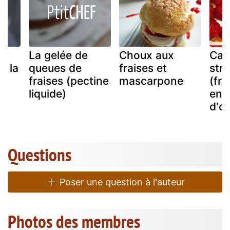
La gelée de
Choux aux
Can
à la
queues de
fraises et
str
fraises (pectine
mascarpone
(fra
liquide)
enr
d'o
Questions
Poser une question à l'auteur
Photos des membres