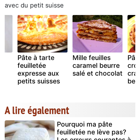
avec du petit suisse
Pâte à tarte
Mille feuilles
Pât
é
feuilletée
caramel beurre
crou
expresse aux
salé et chocolat
cra
petits suisses
beu
A lire également
Pourquoi ma pâte
feuilletée ne lève pas?
Les erreurs courantes à