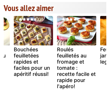
Vous allez aimer
x
Bouchées
Roulés
Feui
 au
feuilletées
feuilletés au
jam
rapides et
fromage et
leg
faciles pour un
tomate :
apéritif réussi!
recette facile et
rapide pour
l'apéro!