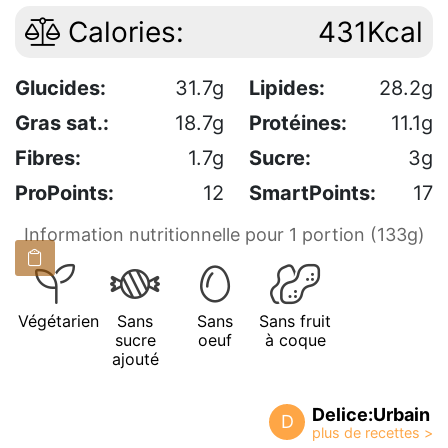
Calories:
431Kcal
Glucides:
31.7g
Lipides:
28.2g
Gras sat.:
18.7g
Protéines:
11.1g
Fibres:
1.7g
Sucre:
3g
ProPoints:
12
SmartPoints:
17
Information nutritionnelle pour 1 portion (133g)
Végétarien
Sans
Sans
Sans fruit
sucre
oeuf
à coque
ajouté
Delice:Urbain
D