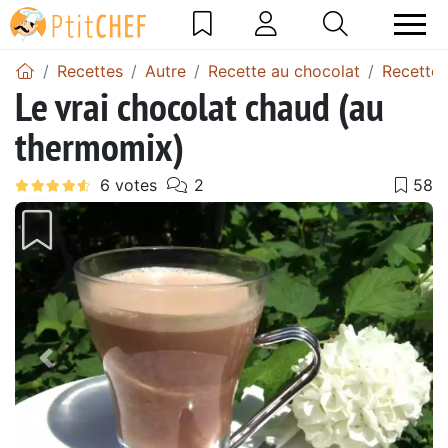
Recettes
Autre
Recette au chocolat
Recette 
Le vrai chocolat chaud (au
thermomix)
Précédent
Suiv