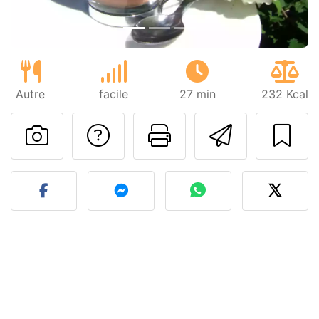
Autre
facile
27 min
232 Kcal
Poser une question
Imprimer cet
Envoyer
Publier votre photo de cet