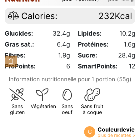
Calories:
232Kcal
Glucides:
32.4g
Lipides:
10.2g
Gras sat.:
6.4g
Protéines:
1.6g
Fibres:
1.9g
Sucre:
28.4g
ProPoints:
6
SmartPoints:
12
Information nutritionnelle pour 1 portion (55g)
Sans
Végétarien
Sans
Sans fruit
gluten
oeuf
à coque
Couleurdevie
C