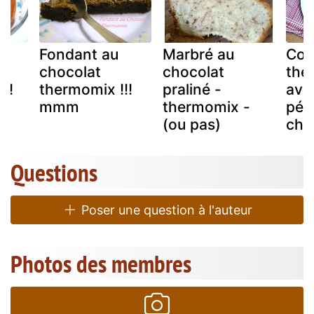
Fondant au
Marbré au
Coo
chocolat
chocolat
the
!!
thermomix !!!
praliné -
ave
mmm
thermomix -
pép
(ou pas)
cho
Questions
Poser une question à l'auteur
Photos des membres