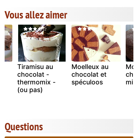
Vous allez aimer
Tiramisu au
Moelleux au
Moe
3
chocolat -
chocolat et
cho
u
thermomix -
spéculoos
mic
(ou pas)
Questions