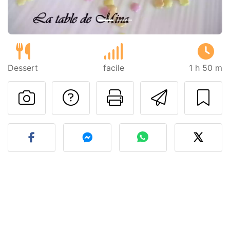
Dessert
facile
1 h 50 m
Poser une question
Imprimer cet
Envoyer
Publier votre photo de cet