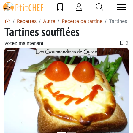
Recettes
Autre
Recette de tartine
Tartines s
Tartines soufflées
votez maintenant
Précédent
Suiv