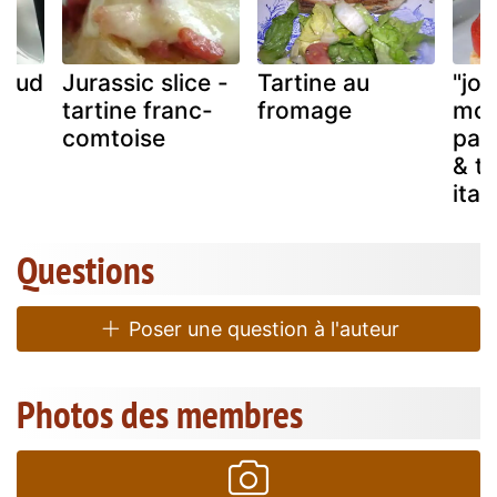
haud
Jurassic slice -
Tartine au
"jo
tartine franc-
fromage
mon
comtoise
pain
& ta
ital
Questions
Poser une question à l'auteur
Photos des membres