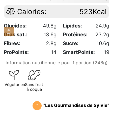
Calories:
523Kcal
Glucides:
49.8g
Lipides:
24.9g
Gras sat.:
13.6g
Protéines:
23.2g
Fibres:
2.8g
Sucre:
10.6g
ProPoints:
14
SmartPoints:
19
Information nutritionnelle pour 1 portion (248g)
Végétarien
Sans fruit
à coque
"Les Gourmandises de Sylvie"
"