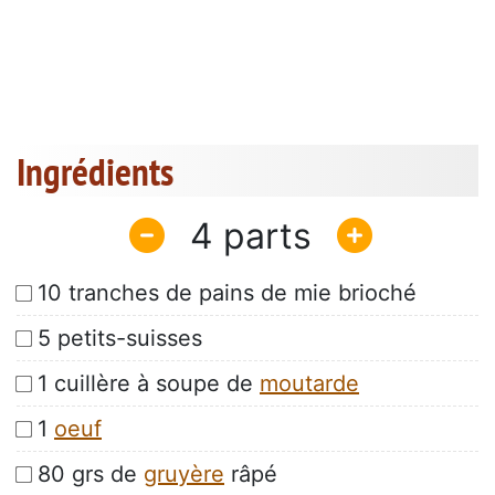
Ingrédients
4
10 tranches de pains de mie brioché
5 petits-suisses
1 cuillère à soupe de
moutarde
1
oeuf
80 grs de
gruyère
râpé