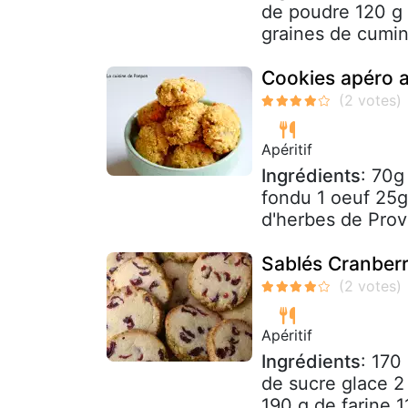
de poudre 120 g 
graines de cumi
Cookies apéro 
Apéritif
Ingrédients
: 70g
fondu 1 oeuf 25g
d'herbes de Prove
Sablés Cranber
Apéritif
Ingrédients
: 170
de sucre glace 2 
190 g de farine 1