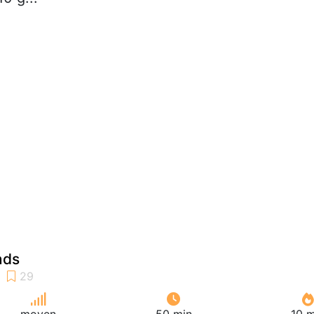
nds
moyen
50 min
10 m