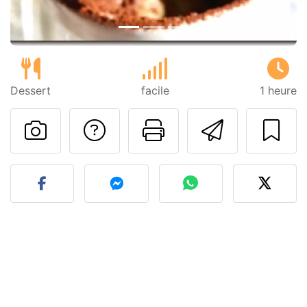
Dessert
facile
1 heure
Poser une question
Imprimer cet
Envoyer
Publier votre photo de cet