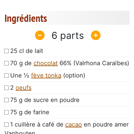
Ingrédients
6
25 cl de lait
70 g de
chocolat
66% (Valrhona Caraïbes)
Une ½
fève tonka
(option)
2
oeufs
75 g de sucre en poudre
75 g de farine
1 cuillère à café de
cacao
en poudre amer
Vanhouten