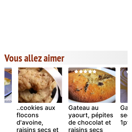
Vous allez aimer
ux
..cookies aux
Gateau au
Gale
flocons
yaourt, pépites
sec
d'avoine,
de chocolat et
1pt
raisins secs et
raisins secs