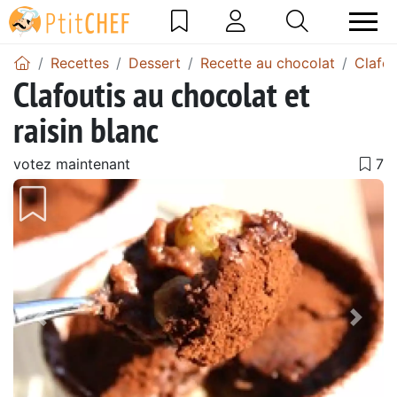
Recettes
Dessert
Recette au chocolat
Clafou
Clafoutis au chocolat et
raisin blanc
votez maintenant
Précédent
Suiv