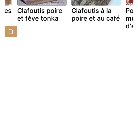
ires
Clafoutis poire
Clafoutis à la
Poi
et fève tonka
poire et au café
mus
d'é