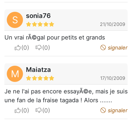
sonia76
S
21/10/2009
Un vrai rÃ©gal pour petits et grands
I apreciate
I do not appreciate
signaler
Maiatza
M
17/10/2009
Je ne l'ai pas encore essayÃ©e, mais je suis
une fan de la fraise tagada ! Alors .......
I apreciate
I do not appreciate
signaler