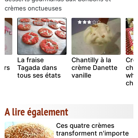
crèmes onctueuses
ée
La fraise
Chantilly à la
Crè
ars
Tagada dans
crème Danette
cho
pa
tous ses états
vanille
whi
chan
A lire également
Ces quatre crèmes
transforment n'importe