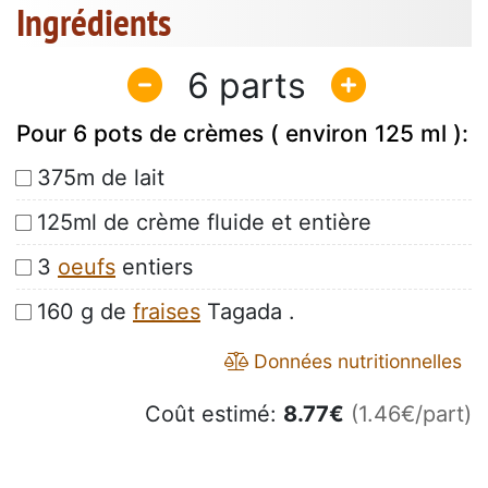
Ingrédients
6
Pour 6 pots de crèmes ( environ 125 ml ):
375m de lait
125ml de crème fluide et entière
3
oeufs
entiers
160 g de
fraises
Tagada .
Données nutritionnelles
Coût estimé:
8.77
€
(1.46€/part)