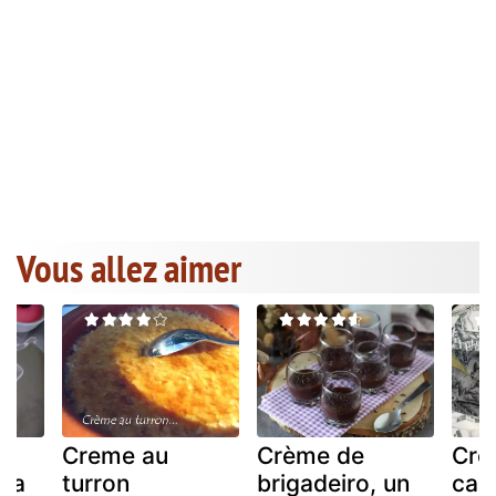
Vous allez aimer
Creme au
Crème de
Cré
ada
turron
brigadeiro, un
car