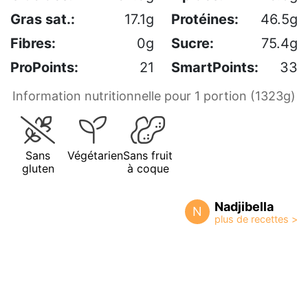
Gras sat.:
17.1g
Protéines:
46.5g
Fibres:
0g
Sucre:
75.4g
ProPoints:
21
SmartPoints:
33
Information nutritionnelle pour 1 portion (1323g)
Sans
Végétarien
Sans fruit
gluten
à coque
Nadjibella
N