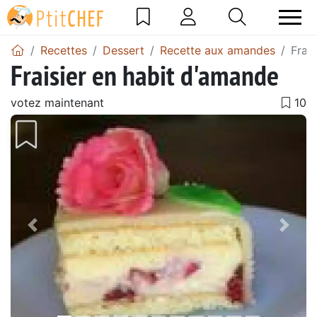
Recettes
Dessert
Recette aux amandes
Frai
Fraisier en habit d'amande
votez maintenant
Précédent
Suiv