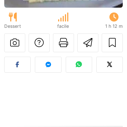
Dessert
facile
1 h 12 m
Poser une question
Imprimer cet
Envoyer
Publier votre photo de cet