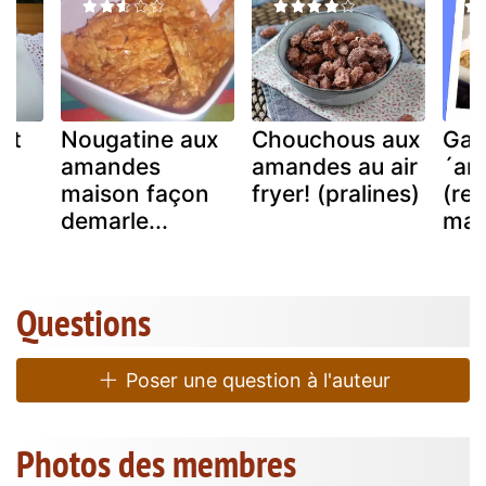
ait
Nougatine aux
Chouchous aux
Gat
amandes
amandes au air
´am
maison façon
fryer! (pralines)
(rec
demarle...
maj
Questions
Poser une question à l'auteur
Photos des membres