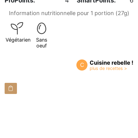
ProPoints:
4
SmartPoints:
6
Information nutritionnelle pour 1 portion (27g)
Végétarien
Sans
oeuf
Cuisine rebelle !
C