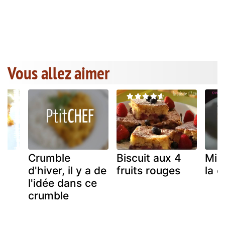
Vous allez aimer
e
Crumble
Biscuit aux 4
Mill
d'hiver, il y a de
fruits rouges
la 
l'idée dans ce
crumble