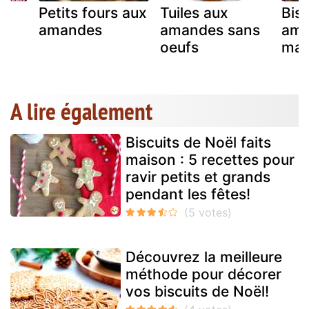
Petits fours aux
Tuiles aux
Bis
e
amandes
amandes sans
ama
oeufs
mat
A lire également
Biscuits de Noël faits
maison : 5 recettes pour
ravir petits et grands
pendant les fêtes!
Découvrez la meilleure
méthode pour décorer
vos biscuits de Noël!