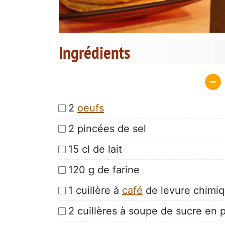
Ingrédients
2
oeufs
2 pincées de sel
15 cl de lait
120 g de farine
1 cuillère à
café
de levure chimi
2 cuillères à soupe de sucre en 