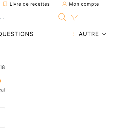
Livre de recettes
Mon compte
QUESTIONS
AUTRE
cal
ecette à un ami
ette page
 une question à l'auteur
ublier votre photo de cette r