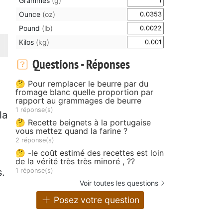
Grammes
(g)
Ounce
(oz)
Pound
(lb)
Kilos
(kg)
Questions - Réponses
🤔 Pour remplacer le beurre par du
fromage blanc quelle proportion par
rapport au grammages de beurre
1 réponse(s)
la
🤔 Recette beignets à la portugaise
vous mettez quand la farine ?
2 réponse(s)
🤔 -le coût estimé des recettes est loin
de la vérité très très minoré , ??
s.
1 réponse(s)
Voir toutes les questions
Posez votre question