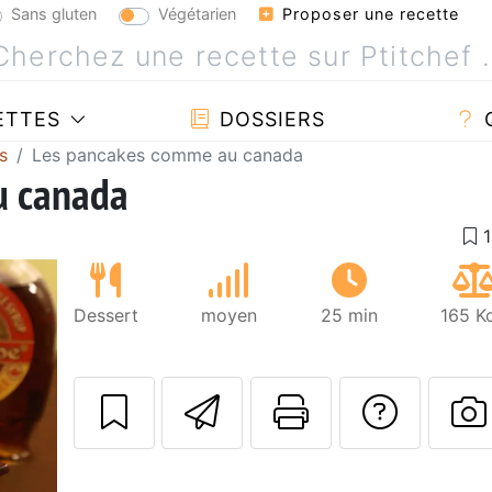
Sans gluten
Végétarien
Proposer une recette
ETTES
DOSSIERS
s
Les pancakes comme au canada
u canada
Dessert
moyen
25 min
165 K
Envoyer cette r
Imprimer c
Poser
P