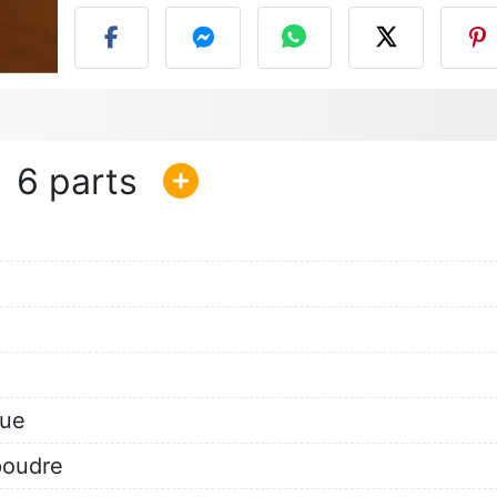
6
que
poudre